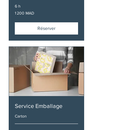
6 h
1 200
1 200 MAD
dirhams
marocains
Réserver
Service Emballage
Carton