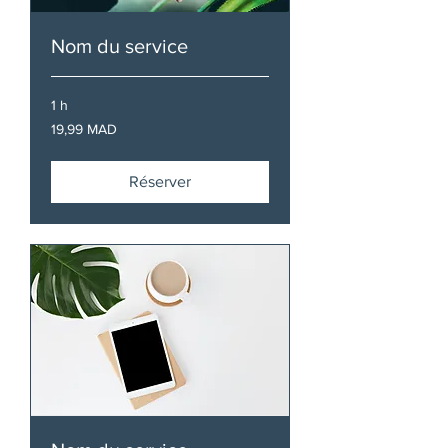
Nom du service
1 h
19,99
19,99 MAD
dirhams
marocains
Réserver