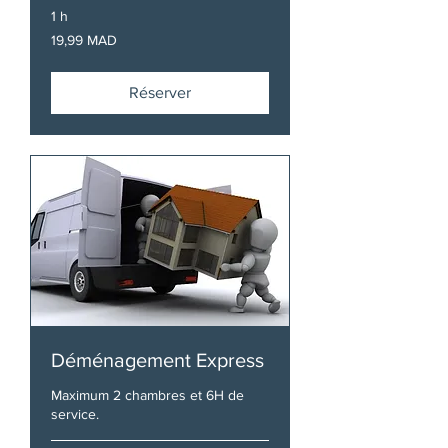
1 h
19,99
19,99 MAD
dirhams
marocains
Réserver
Déménagement Express
Maximum 2 chambres et 6H de
service.