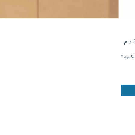
السعر
لكمية
*